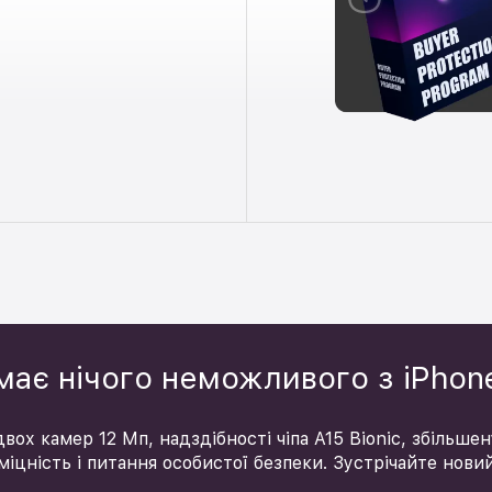
ає нічого неможливого з iPhon
вох камер 12 Мп, надздібності чіпа A15 Bionic, збільше
міцність і питання особистої безпеки. Зустрічайте новий