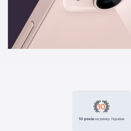
10 років
на ринку України