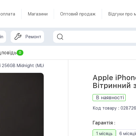
 оплата
Магазини
Оптовий продаж
Відгуки про 
in
Ремонт
дповідь
0
ni 256GB Midnight (MLK53) Вітринний зразок
Apple iPhon
Вітринний 
В наявності
Код товару :
02872
Гарантія :
1 місяць
6 місяці