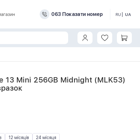
0
6
3
Показати номер
магазин
RU
UA
e 13 Mini 256GB Midnight (MLK53)
зразок
6
в
12 місяців
24 місяця