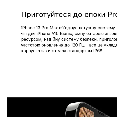
Приготуйтеся до епохи Pr
iPhone 13 Pro Max об'єднує потужну систем
чіп для iPhone A15 Bioniс, ємну батарею зі з
ресурсом, надійну систему безпеки, пригол
частотою оновлення до 120 Гц. І все це укла
корпусі з захистом за стандартом IP68.