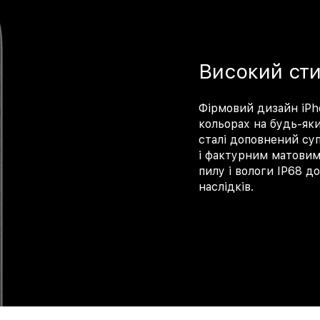
Високий сти
Фірмовий дизайн iPh
кольорах на будь-яки
сталі доповнений су
і фактурним матовим 
пилу і вологи IP68 д
наслідків.