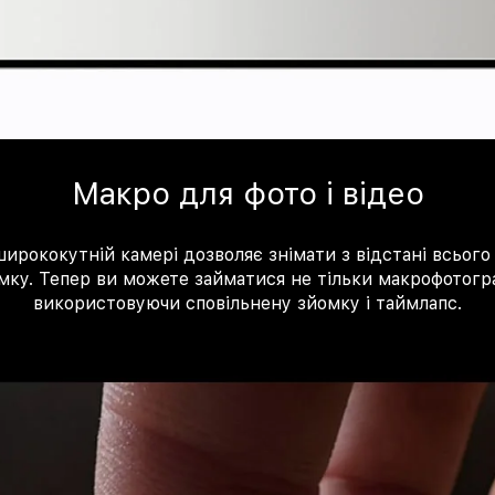
Макро для фото і відео
ирококутній камері дозволяє знімати з відстані всього 
мку. Тепер ви можете займатися не тільки макрофотогра
використовуючи сповільнену зйомку і таймлапс.