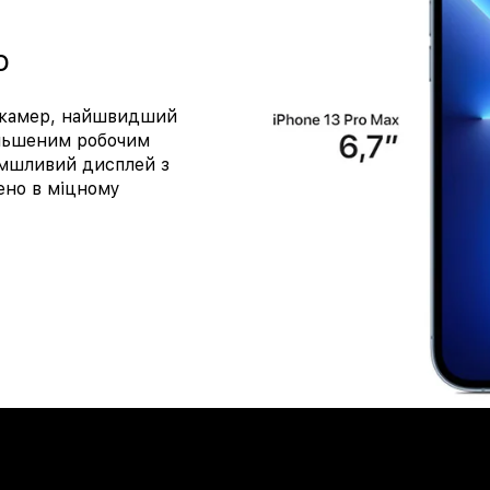
o
у камер, найшвидший
більшеним робочим
омшливий дисплей з
дено в міцному