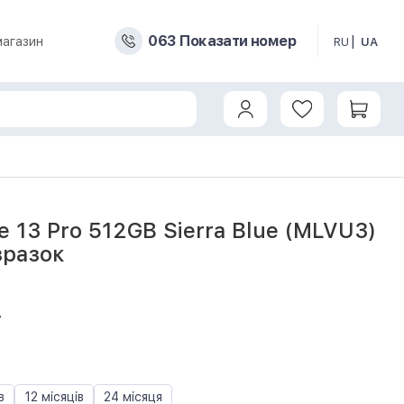
0
6
3
Показати номер
магазин
RU
UA
e 13 Pro 512GB Sierra Blue (MLVU3)
зразок
7
в
12 місяців
24 місяця