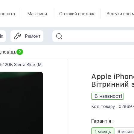
 оплата
Магазини
Оптовий продаж
Відгуки про 
in
Ремонт
дповідь
0
 512GB Sierra Blue (MLVU3) Вітринний зразок
Apple iPhon
Вітринний 
В наявності
Код товару :
02869
Гарантія :
1 місяць
6 місяці