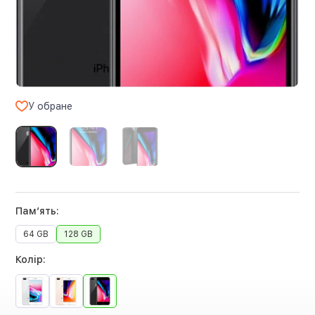
У обране
Памʼять:
64 GB
128 GB
Колір: