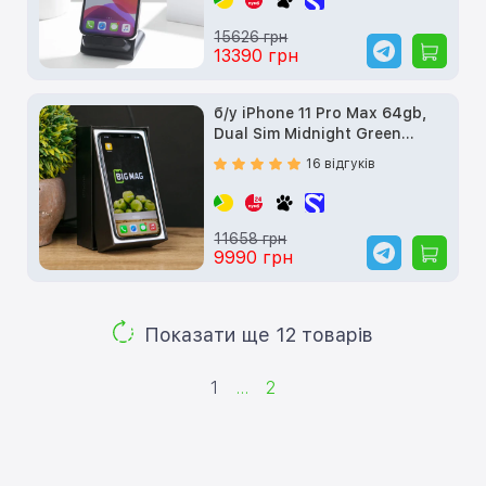
15626 грн
13390 грн
б/у iPhone 11 Pro Max 64gb,
Dual Sim Midnight Green
(MWF02)
16 відгуків
11658 грн
9990 грн
Показати ще 12 товарів
1
...
2