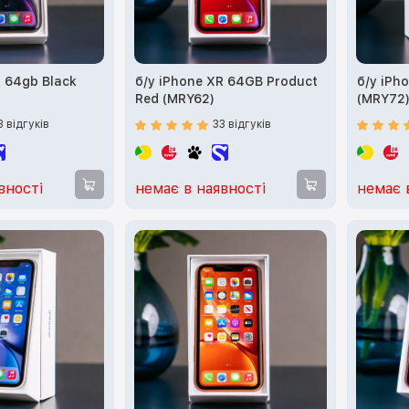
R 64gb Black
б/у iPhone XR 64GB Product
б/у iPh
Red (MRY62)
(MRY72
3 відгуків
33 відгуків
вності
немає в наявності
немає 