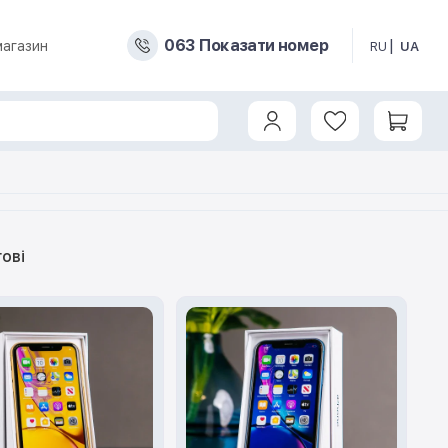
0
6
3
Показати номер
магазин
RU
UA
гові