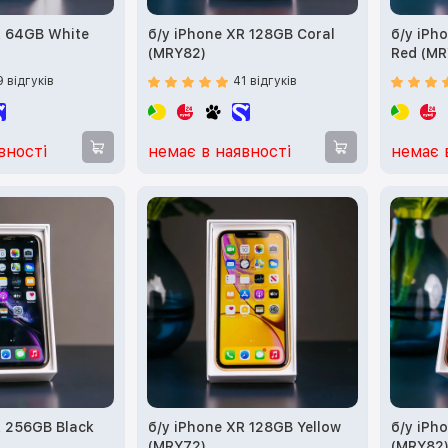
R 64GB White
б/у iPhone XR 128GB Coral
б/у iPh
(MRY82)
Red (MR
9 відгуків
41 відгуків
вності
немає в наявності
немає 
R 256GB Black
б/у iPhone XR 128GB Yellow
б/у iPh
(MRY72)
(MRY82