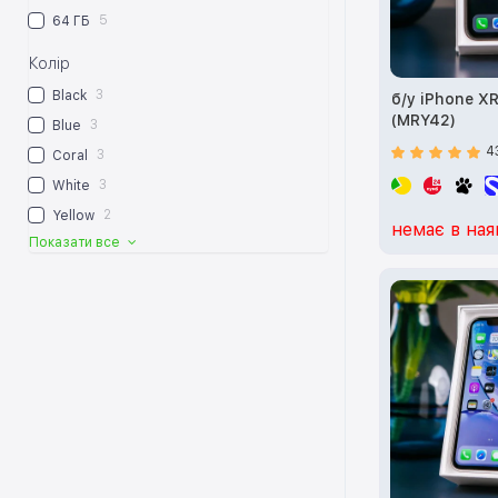
5
64 ГБ
Колір
3
Black
б/у iPhone X
(MRY42)
3
Blue
4
3
Coral
3
White
2
Yellow
немає в ная
Показати все