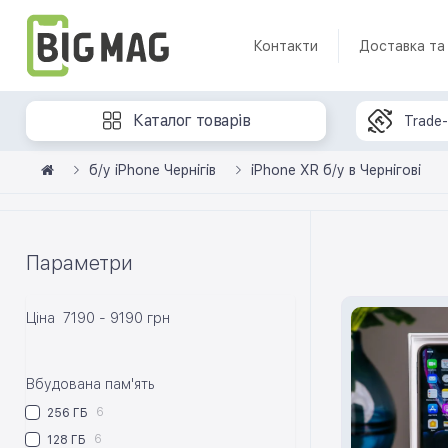
Контакти
Доставка та
Каталог товарів
Trade-
б/у iPhone Чернігів
iPhone XR б/у в Чернігові
Параметри
Ціна
7190
-
9190
грн
Вбудована пам'ять
6
256 ГБ
6
128 ГБ