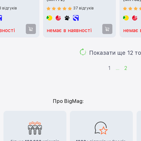
3 відгуків
37 відгуків
вності
немає в наявності
немає 
Показа
1
...
2
Про BigMag: