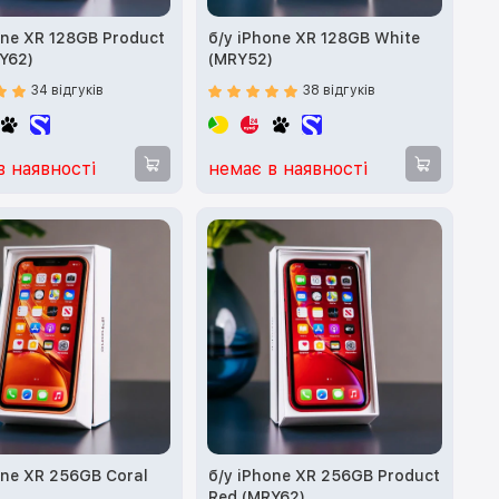
one XR 128GB Product
б/у iPhone XR 128GB White
Y62)
(MRY52)
34 відгуків
38 відгуків
в наявності
немає в наявності
one XR 256GB Coral
б/у iPhone XR 256GB Product
)
Red (MRY62)