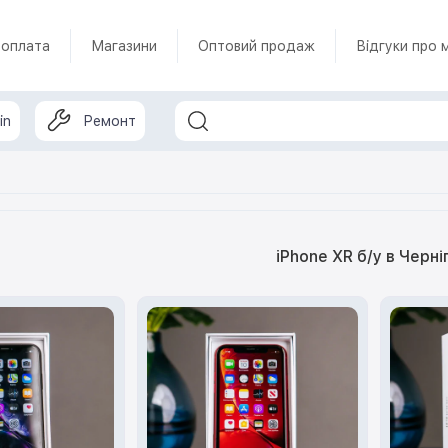
 оплата
Магазини
Оптовий продаж
Відгуки про 
in
Ремонт
iPhone XR б/у в Черні