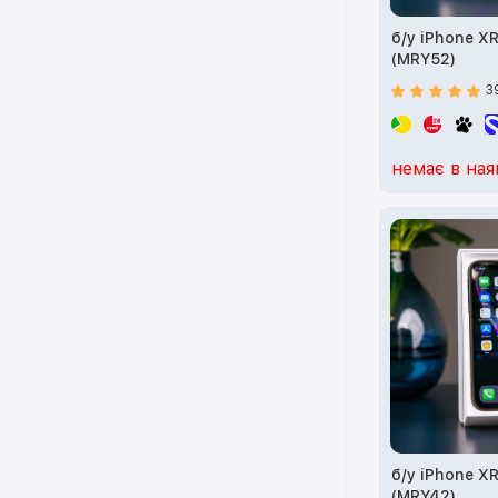
б/у iPhone X
(MRY52)
3
немає в ная
б/у iPhone X
(MRY42)