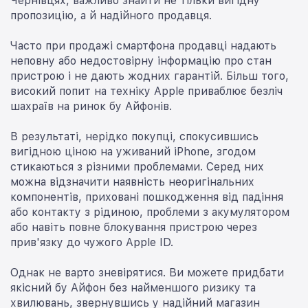
Чернівцях, важливо знайти не тільки вигідну
пропозицію, а й надійного продавця.
Часто при продажі смартфона продавці надають
неповну або недостовірну інформацію про стан
пристрою і не дають жодних гарантій. Більш того,
високий попит на техніку Apple приваблює безліч
шахраїв на ринок бу Айфонів.
В результаті, нерідко покупці, спокусившись
вигідною ціною на уживаний iPhone, згодом
стикаються з різними проблемами. Серед них
можна відзначити наявність неоригінальних
компонентів, приховані пошкодження від падіння
або контакту з рідиною, проблеми з акумулятором
або навіть повне блокування пристрою через
прив'язку до чужого Apple ID.
Однак не варто зневірятися. Ви можете придбати
якісний бу Айфон без найменшого ризику та
хвилювань, звернувшись у надійний магазин