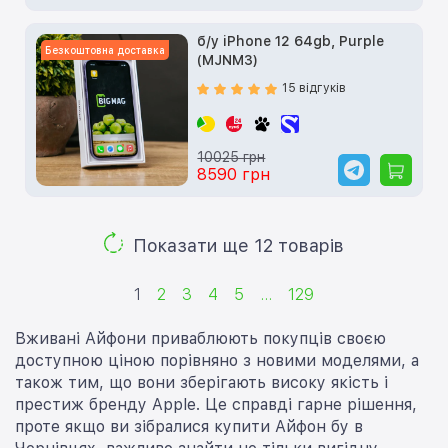
б/у iPhone 12 64gb, Purple
Безкоштовна доставка
(MJNM3)
15 відгуків
10025 грн
8590 грн
Показати ще 12 товарів
1
2
3
4
5
...
129
Вживані Айфони приваблюють покупців своєю
доступною ціною порівняно з новими моделями, а
також тим, що вони зберігають високу якість і
престиж бренду Apple. Це справді гарне рішення,
проте якщо ви зібралися купити Айфон бу в