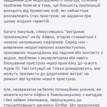
завданням для недосвідченого покупця. Основна
проблема полягає в тому, що більшість пропозицій
виходить від приватних осіб, які найчастіше
розхвалюють стан пристрою, не надаючи при
цьому жодних гарантій.
Багато покупців, спокусившись "вигідною
пропозицією" на бу Айфон, згодом стикаються з
низкою неприємних сюрпризів. Серед них –
виявлення неоригінальних комплектуючих,
прихованих пошкоджень від падіння або контакту з
водою, проблеми з акумулятором або навіть
блокування пристрою через прив'язку до чужого
Apple ID. Такі ситуації не тільки розчаровують, але
можуть призвести до додаткових витрат на
ремонт або купівлю нового пристрою.
Але, незважаючи на безліч потенційних ризиків, ви
можете купити Айфон в Хмельницькому з вигодою
і без зайвих хвилювань, звернувшись до
спеціалізованого магазину БігМаг. Ми пропонуємо