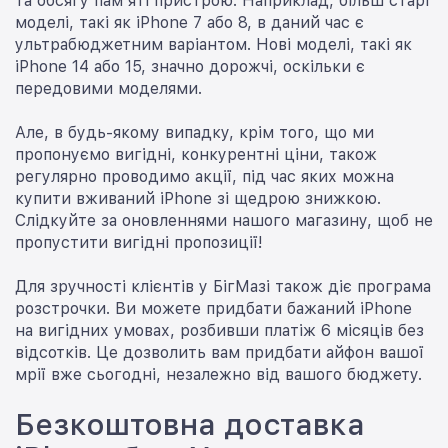
та обсягу пам'яті пристрою. Наприклад, більш старі
моделі, такі як iPhone 7 або 8, в даний час є
ультрабюджетним варіантом. Нові моделі, такі як
iPhone 14 або 15, значно дорожчі, оскільки є
передовими моделями.
Але, в будь-якому випадку, крім того, що ми
пропонуємо вигідні, конкурентні ціни, також
регулярно проводимо акції, під час яких можна
купити вживаний iPhone зі щедрою знижкою.
Слідкуйте за оновленнями нашого магазину, щоб не
пропустити вигідні пропозиції!
Для зручності клієнтів у БігМазі також діє програма
розстрочки. Ви можете придбати бажаний iPhone
на вигідних умовах, розбивши платіж 6 місяців без
відсотків. Це дозволить вам придбати айфон вашої
мрії вже сьогодні, незалежно від вашого бюджету.
Безкоштовна доставка