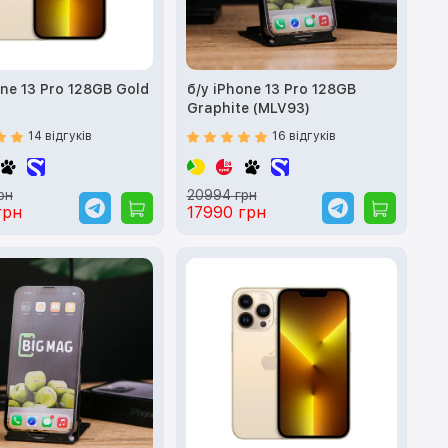
one 13 Pro 128GB Gold
б/у iPhone 13 Pro 128GB
)
Graphite (MLV93)
14 відгуків
16 відгуків
рн
20994 грн
грн
17990 грн