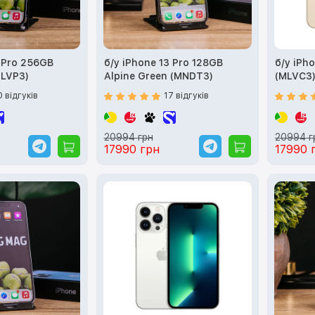
3 Pro 256GB
б/у iPhone 13 Pro 128GB
б/у iPh
MLVP3)
Alpine Green (MNDT3)
(MLVC3
0 відгуків
17 відгуків
20994 грн
20994 г
17990 грн
17990 