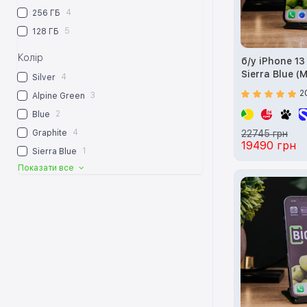
4
256 ГБ
5
128 ГБ
Колір
б/у iPhone 1
Sierra Blue (
4
Silver
2
3
Alpine Green
2
Blue
4
Graphite
22745 грн
19490 грн
1
Sierra Blue
Показати все