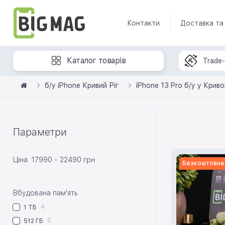
Контакти
Доставка та
Каталог товарів
Trade-
б/у iPhone Кривий Ріг
iPhone 13 Pro б/у у Крив
Параметри
Ціна
17990
-
22490
грн
Безкоштовна
Вбудована пам'ять
4
1 ТБ
5
512 ГБ