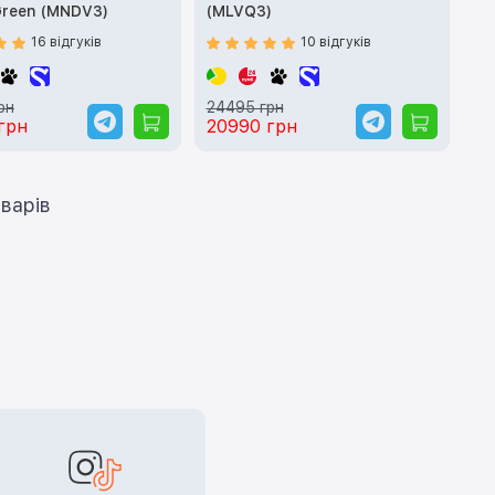
Green (MNDV3)
(MLVQ3)
16 відгуків
10 відгуків
рн
24495 грн
грн
20990 грн
ти ще 12 товарів