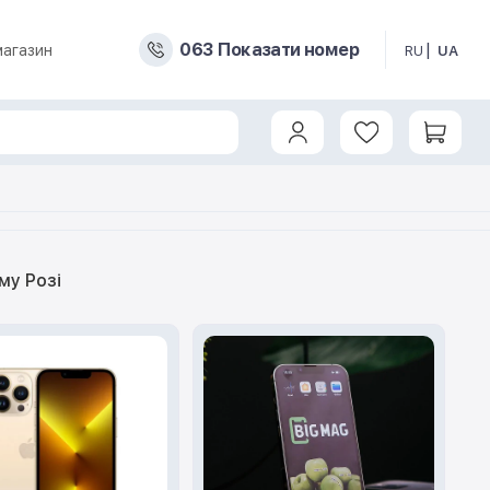
0
6
3
Показати номер
магазин
RU
UA
му Розі