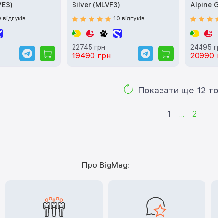
VE3)
Silver (MLVF3)
Alpine 
0 відгуків
10 відгуків
22745 грн
24495 г
19490 грн
20990 
Показа
1
...
2
Про BigMag: