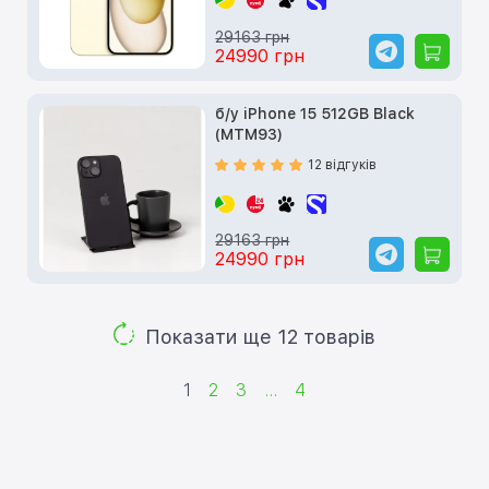
29163 грн
24990 грн
б/у iPhone 15 512GB Black
(MTM93)
12 відгуків
29163 грн
24990 грн
Показати ще 12 товарів
1
2
3
...
4