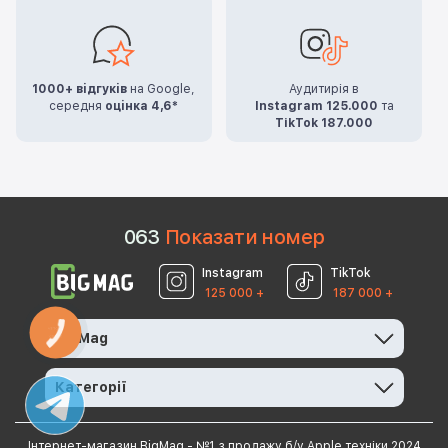
1000+ відгуків
на Google,
Аудитирія в
середня
оцінка 4,6*
Instagram 125.000
та
TikTok 187.000
0
6
3
Показати номер
Instagram
TikTok
125 000 +
187 000 +
КНОПКА
BigMag
ЗВ'ЯЗКУ
Категорії
Інтернет-магазин BigMag - №1 з продажу б/у Apple техніки 2024