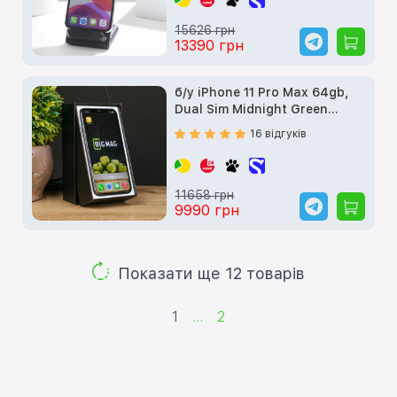
15626 грн
13390 грн
б/у iPhone 11 Pro Max 64gb,
Dual Sim Midnight Green
(MWF02)
16 відгуків
11658 грн
9990 грн
Показати ще 12 товарів
1
...
2