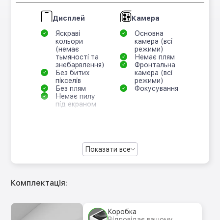
Дисплей
Камера
Яскраві
Основна
кольори
камера (всі
(немає
режими)
тьмяності та
Немає плям
знебарвлення)
Фронтальна
Без битих
камера (всі
пікселів
режими)
Без плям
Фокусування
Немає пилу
під екраном
Показати все
Комплектація:
Коробка
Відповідає вашому