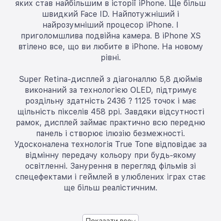
яких став найбільшим в історії iPhone. Ще більш
швидкий Face ID. Найпотужніший і
найрозумніший процесор iPhone. І
приголомшлива подвійна камера. В iPhone XS
втілено все, що ви любите в iPhone. На новому
рівні.
Super Retina-дисплей з діагоналлю 5,8 дюймів
виконаний за технологією OLED, підтримує
роздільну здатність 2436 ? 1125 точок і має
щільність пікселів 458 ppi. Завдяки відсутності
рамок, дисплей займає практично всю передню
панель і створює ілюзію безмежності.
Удосконалена технологія True Tone відповідає за
відмінну передачу кольору при будь-якому
освітленні. Занурення в перегляд фільмів зі
спецефектами і геймлей в улюблених іграх стає
ще більш реалістичним.
Показати все