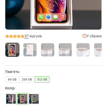
У обране
37
відгуків
Памʼять:
64 GB
256 GB
512 GB
Колір: