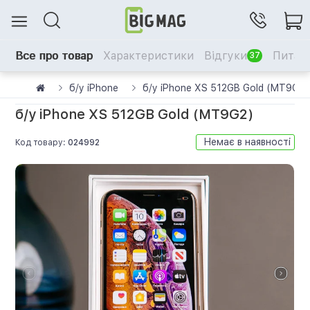
Все про товар
Характеристики
Відгуки
Питанн
37
б/у iPhone
б/у iPhone XS 512GB Gold (MT9G2)
б/у iPhone XS 512GB Gold (MT9G2)
Немає в наявності
Код товару:
024992