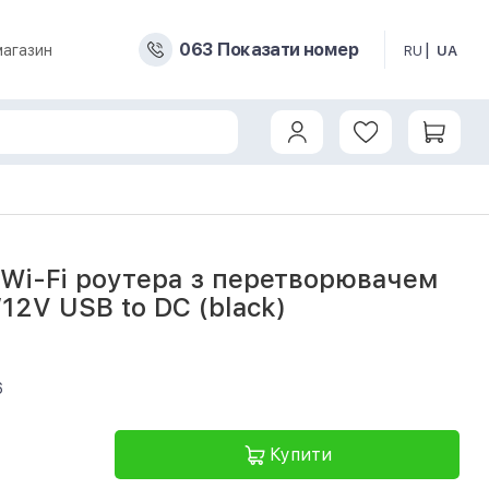
0
6
3
Показати номер
магазин
RU
UA
k)
 Wi-Fi роутера з перетворювачем
12V USB to DC (black)
6
Купити