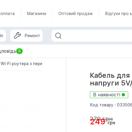
 оплата
Магазини
Оптовий продаж
Відгуки про 
in
Ремонт
дповідь
0
Wi-Fi роутера з перетворювачем напруги 5V/12V USB to DC (blac
Кабель для
напруги 5V/
В наявності
Код товару :
03350
279 грн
249
грн