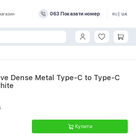
0
6
3
Показати номер
магазин
RU
UA
ve Dense Metal Type-C to Type-C
hite
6
Купити