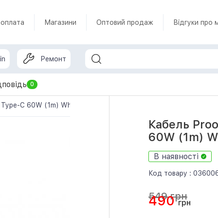
 оплата
Магазини
Оптовий продаж
Відгуки про 
in
Ремонт
дповідь
0
 Type-C 60W (1m) White
Кабель Proo
60W (1m) W
В наявності
Код товару :
03600
549 грн
490
грн