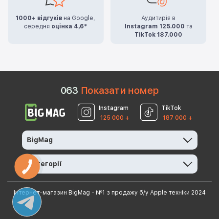
1000+ відгуків
на Google,
Аудитирія в
середня
оцінка 4,6*
Instagram 125.000
та
TikTok 187.000
0
6
3
Показати номер
Instagram
TikTok
125 000 +
187 000 +
BigMag
Категорії
КНОПКА
ЗВ'ЯЗКУ
Інтернет-магазин BigMag - №1 з продажу б/у Apple техніки 2024