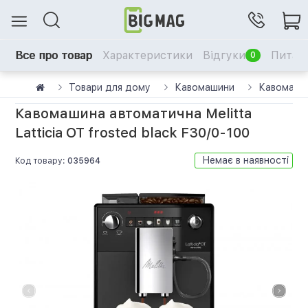
Все про товар
Характеристики
Відгуки
Питанн
0
Товари для дому
Кавомашини
Кавомашин
Кавомашина автоматична Melitta
Latticia OT frosted black F30/0-100
Немає в наявності
Код товару:
035964