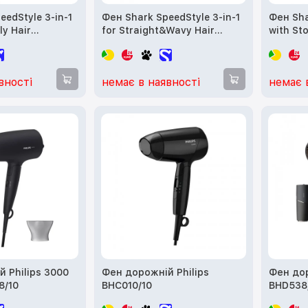
eedStyle 3-in-1
Фен Shark SpeedStyle 3-in-1
Фен Sha
ly Hair
for Straight&Wavy Hair
with St
HD333EU
вності
немає в наявності
немає 
 Philips 3000
Фен дорожній Philips
Фен дор
8/10
BHC010/10
BHD538