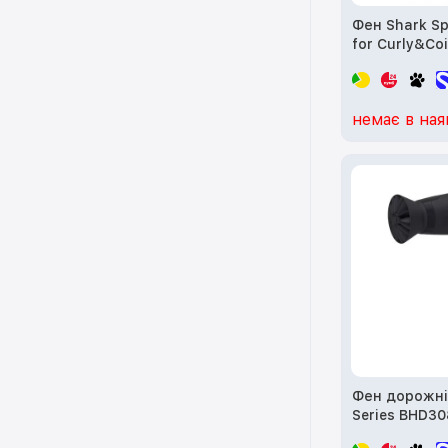
Фен Shark Sp
for Curly&Coi
HD334EU
немає в ная
Фен дорожній
Series BHD30