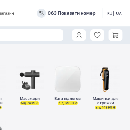
0
6
3
Показати номер
магазин
RU
UA
ні
Масажери
Ваги підлогові
Машинки для
ки
стрижки
від 7499 ₴
від 8999 ₴
₴
від 14999 ₴