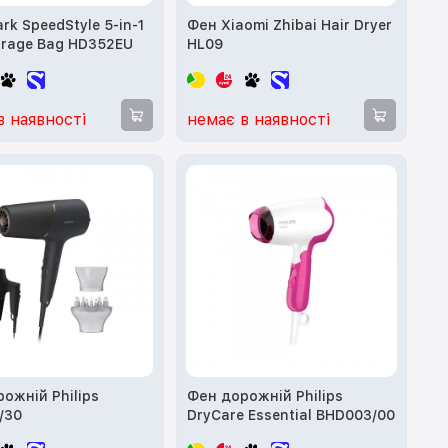
rk SpeedStyle 5-in-1
Фен Xiaomi Zhibai Hair Dryer
orage Bag HD352EU
HL09
в наявності
немає в наявності
ожній Philips
Фен дорожній Philips
/30
DryCare Essential BHD003/00