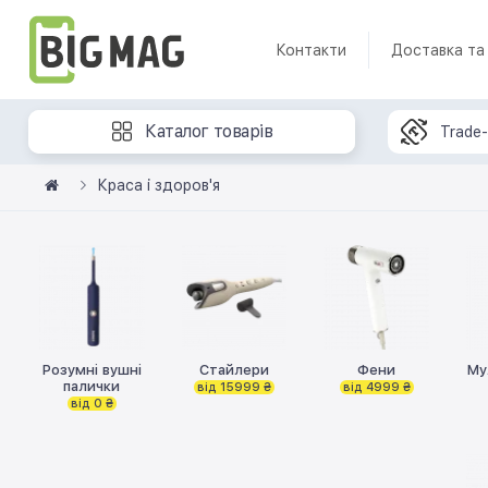
Контакти
Доставка та
Каталог товарів
Trade-
Краса і здоров'я
Розумні вушні
Стайлери
Фени
Му
палички
від 15999 ₴
від 4999 ₴
від 0 ₴