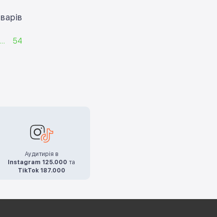
ти ще 12 товарів
...
54
Аудитирія в
Instagram 125.000
та
TikTok 187.000