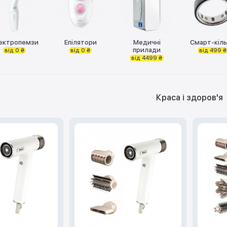
ектропемзи
Епілятори
Медичні
Смарт-кіл
прилади
від 0 ₴
від 0 ₴
від 499 ₴
від 4499 ₴
Краса і здоров'я