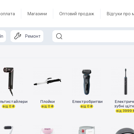
 оплата
Магазини
Оптовий продаж
Відгуки про 
in
Ремонт
льтистайлери
Плойки
Електробритви
Електрич
зубні щіт
від 0 ₴
від 0 ₴
від 0 ₴
від 3999 