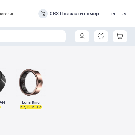
0
6
3
Показати номер
магазин
RU
UA
AN
Luna Ring
від 19999 ₴