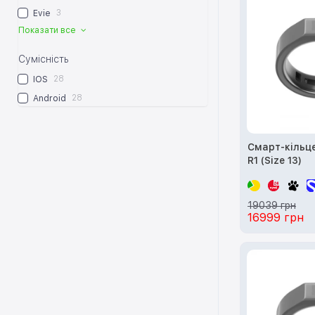
3
Evie
Показати все
Сумісність
28
IOS
28
Android
Смарт-кільце
R1 (Size 13)
19039 грн
16999 грн