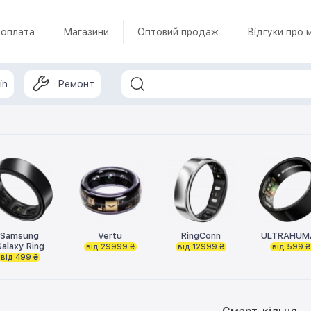
 оплата
Магазини
Оптовий продаж
Відгуки про 
in
Ремонт
Samsung
Vertu
RingConn
ULTRAHUM
alaxy Ring
від 29999 ₴
від 12999 ₴
від 599 ₴
від 499 ₴