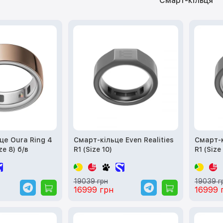
Смарт-кільця
це Oura Ring 4
Смарт-кільце Even Realities
Смарт-к
ze 8) б/в
R1 (Size 10)
R1 (Size 
19039 грн
19039 г
16999 грн
16999 