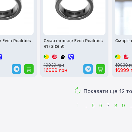
 Even Realities
Смарт-кільце Even Realities
Смарт-
R1 (Size 9)
19039 грн
19039 г
16999 грн
16999 
Показа
1
...
5
6
7
8
9
..