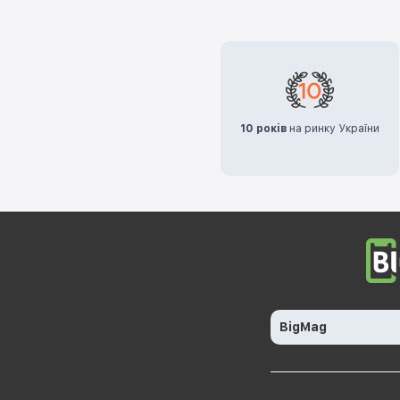
10 років
на ринку України
BigMag