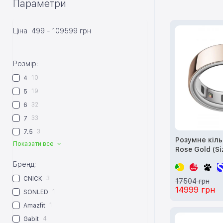
Параметри
Ціна
499
-
109599
грн
Розмір:
10
4
19
5
32
6
33
7
3
7.5
Розумне кіль
Показати все
Rose Gold (Si
Бренд:
3
CNICK
17504 грн
14999 грн
1
SONLED
1
Amazfit
4
Gabit