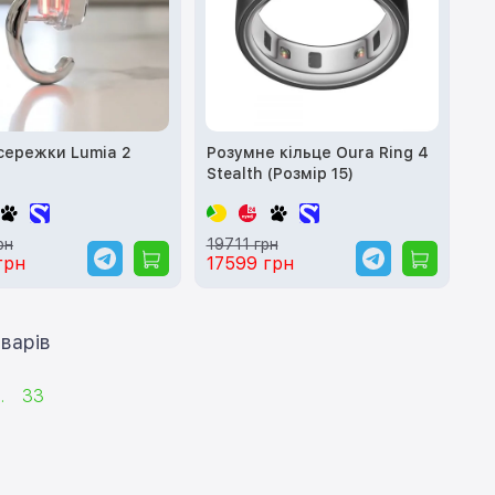
сережки Lumia 2
Розумне кільце Oura Ring 4
Stealth (Розмір 15)
рн
19711 грн
грн
17599 грн
ти ще 12 товарів
.
33