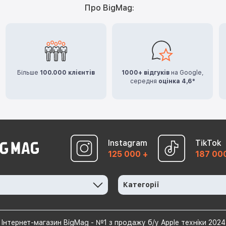
Про BigMag:
Більше
100.000 клієнтів
1000+ відгуків
на Google,
середня
оцінка 4,6*
Instagram
TikTok
125 000 +
187 00
Категорії
Інтернет-магазин BigMag - №1 з продажу б/у Apple техніки 2024