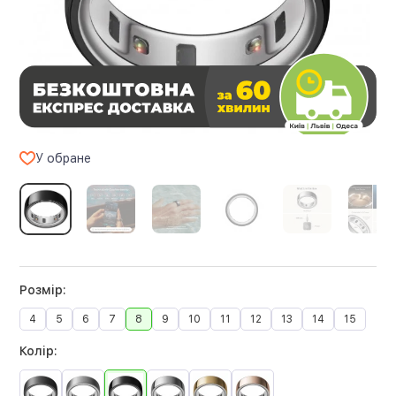
У обране
Розмір:
4
5
6
7
8
9
10
11
12
13
14
15
Колір: