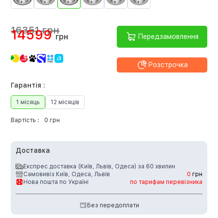
16351 грн
14599
грн
Передзамовлення
Розстрочка
Гарантія :
1 місяць
12 місяців
Вартість :
0 грн
Доставка
Експрес доставка (Київ, Львів, Одеса) за 60 хвилин
Самовивіз Київ, Одеса, Львів
0
грн
Нова пошта по Україні
по тарифам перевізника
Без передоплати