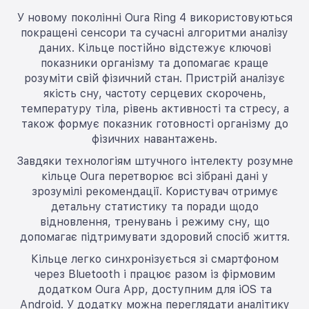
У новому поколінні Oura Ring 4 використовуються
покращені сенсори та сучасні алгоритми аналізу
даних. Кільце постійно відстежує ключові
показники організму та допомагає краще
розуміти свій фізичний стан. Пристрій аналізує
якість сну, частоту серцевих скорочень,
температуру тіла, рівень активності та стресу, а
також формує показник готовності організму до
фізичних навантажень.
Завдяки технологіям штучного інтелекту розумне
кільце Oura перетворює всі зібрані дані у
зрозумілі рекомендації. Користувач отримує
детальну статистику та поради щодо
відновлення, тренувань і режиму сну, що
допомагає підтримувати здоровий спосіб життя.
Кільце легко синхронізується зі смартфоном
через Bluetooth і працює разом із фірмовим
додатком Oura App, доступним для iOS та
Android. У додатку можна переглядати аналітику