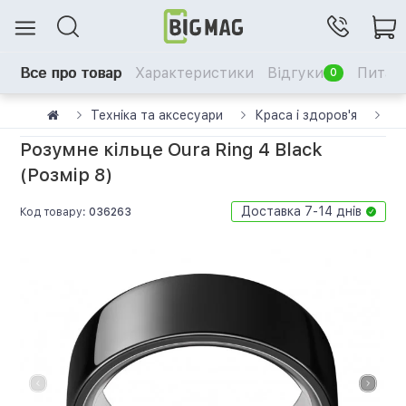
Все про товар
Характеристики
Відгуки
Питанн
0
Техніка та аксесуари
Краса і здоров'я
См
Розумне кільце Oura Ring 4 Black
(Розмір 8)
Доставка 7-14 днів
Код товару:
036263