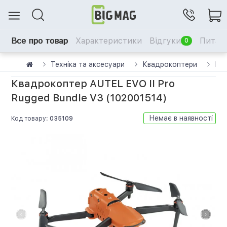
Все про товар
Характеристики
Відгуки
Питанн
0
Техніка та аксесуари
Квадрокоптери
Ква
Квадрокоптер AUTEL EVO II Pro
Rugged Bundle V3 (102001514)
Немає в наявності
Код товару:
035109