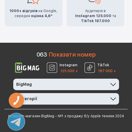
1000+ відгуків
на Google,
Аудитирія в
середня
оцінка 4,6*
Instagram 125.000
та
TikTok 187.000
0
6
3
Показати номер
Instagram
TikTok
125 000 +
187 000 +
BigMag
Категорії
КНОПКА
ЗВ'ЯЗКУ
Інтернет-магазин BigMag - №1 з продажу б/у Apple техніки 2024