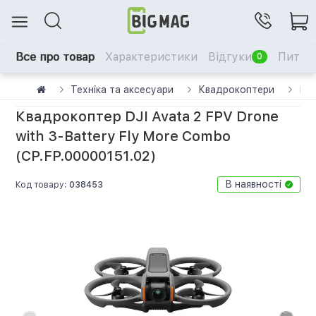
Все про товар
Характеристики
Відгуки
Питанн
0
Техніка та аксесуари
Квадрокоптери
Ква
Квадрокоптер DJI Avata 2 FPV Drone
with 3-Battery Fly More Combo
(CP.FP.00000151.02)
В наявності
Код товару:
038453