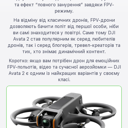
та ефект “повного занурення” завдяки FPV-
режиму.
На відміну від класичних дронів, FPV-дрони
дозволяють бачити політ від першої особи, ніби
ви самі знаходитеся у повітрі. Саме тому DJI
Avata 2 став популярним як серед любителів
дронів, так і серед блогерів, тревел-креаторів та
тих, хто знімає динамічний контент.
Коротко: якщо вам потрібен дрон для емоційних
FPV-польотів, відео та сучасної аерозйомки — DJI
Avata 2 є одним із найкращих варіантів у своєму
класі.