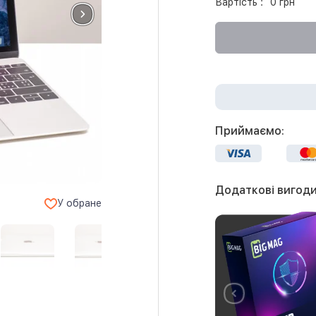
Вартість :
0 грн
Приймаємо:
Додаткові вигоди
У обране