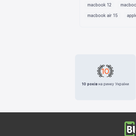
macbook 12
macbook
macbook air 15
appl
10 років
на ринку України