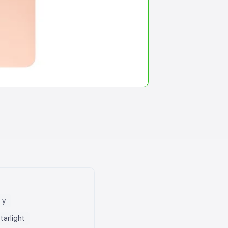
 у
tarlight