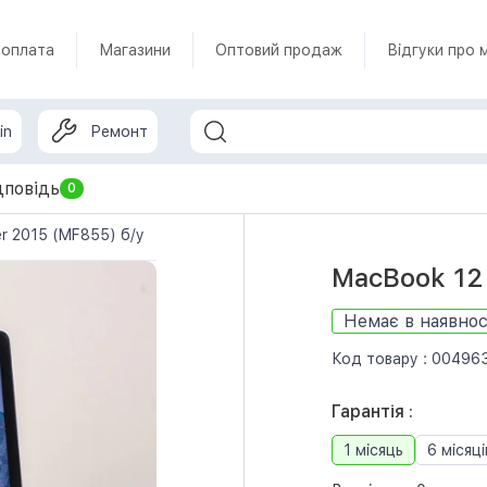
 оплата
Магазини
Оптовий продаж
Відгуки про 
in
Ремонт
дповідь
0
er 2015 (MF855) б/у
MacBook 12 
Немає в наявнос
Код товару :
00496
Гарантія :
1 місяць
6 місяці