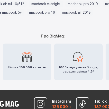
 air m1 16/512
macbook midnight
macbook pro 2019
ma
e macbook бу
macbook pro 16
macbook air 2018
Про BigMag:
Більше
100.000 клієнтів
1000+ відгуків
на Google,
середня
оцінка 4,6*
Instagram
TikTok
125 000 +
187 00