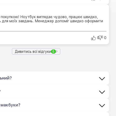
покупкою! Ноутбук виглядає чудово, працює швидко,
ь для моїх завдань. Менеджер допоміг швидко оформити
0
0
Дивитись всі відгуки
8
льний?
?
 макбуки?