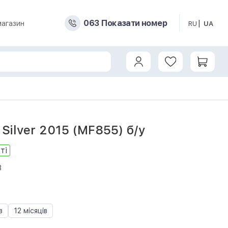
0
6
3
Показати номер
магазин
RU
UA
Silver 2015 (MF855) б/у
ті
3
в
12 місяців