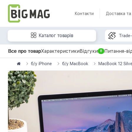
Контакти
Доставка та
Каталог товарів
Trade-
Все про товар
Характеристики
Відгуки
Питання-ві
8
б/у iPhone
б/у MacBook
MacBook 12 Silv