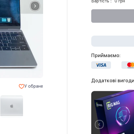
Вартість :
0 грн
Приймаємо:
Додаткові вигоди
У обране