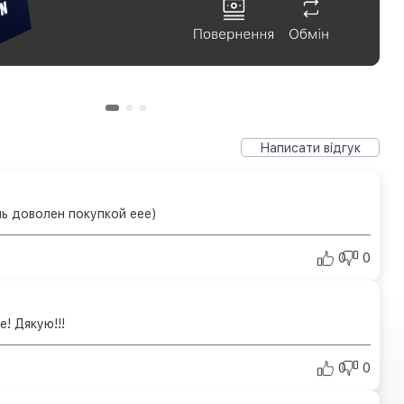
Написати відгук
нь доволен покупкой еее)
0
0
! Дякую!!!
0
0