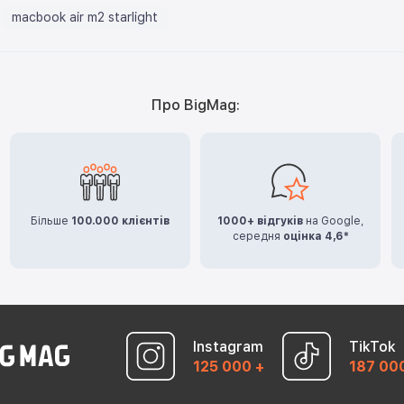
macbook air m2 starlight
Про BigMag:
Більше
100.000 клієнтів
1000+ відгуків
на Google,
середня
оцінка 4,6*
Instagram
TikTok
125 000 +
187 00