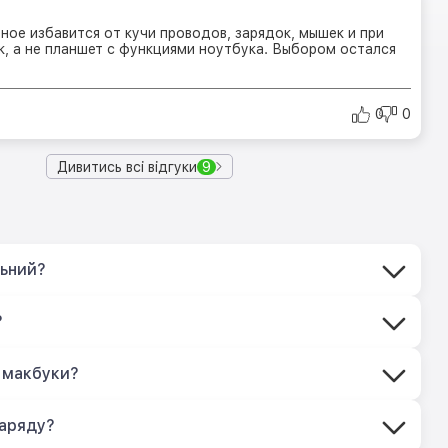
ное избавится от кучи проводов, зарядок, мышек и при
к, а не планшет с функциями ноутбука. Выбором остался
0
0
Дивитись всі відгуки
9
льний?
?
 макбуки?
заряду?