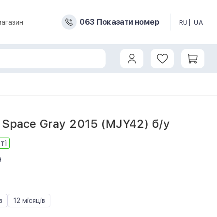
0
6
3
Показати номер
магазин
RU
UA
Space Gray 2015 (MJY42) б/у
ті
9
в
12 місяців