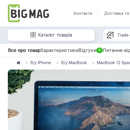
Контакти
Доставка та
Каталог товарів
Trade-
Все про товар
Характеристики
Відгуки
Питання-ві
9
б/у iPhone
б/у MacBook
MacBook 12 Spac