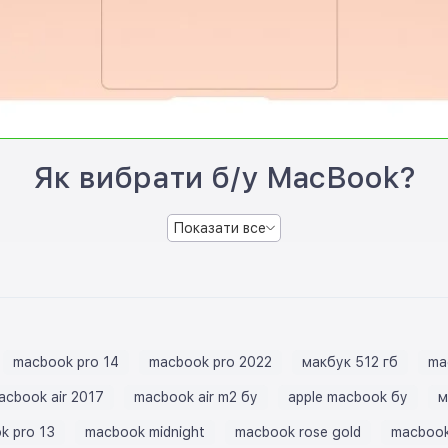
Як вибрати б/у MacBook?
Показати все
macbook pro 14
macbook pro 2022
макбук 512 гб
ma
acbook air 2017
macbook air m2 бу
apple macbook бу
м
k pro 13
macbook midnight
macbook rose gold
macbook