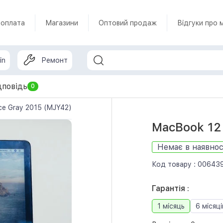
 оплата
Магазини
Оптовий продаж
Відгуки про 
in
Ремонт
дповідь
0
e Gray 2015 (MJY42) б/у
MacBook 12 
Немає в наявнос
Код товару :
00643
Гарантія :
1 місяць
6 місяці