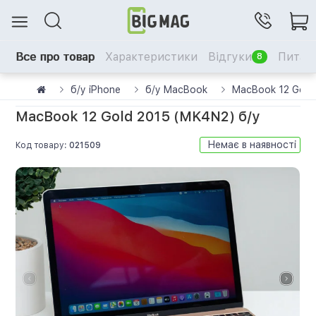
Все про товар
Характеристики
Відгуки
Питанн
8
б/у iPhone
б/у MacBook
MacBook 12 Gold
MacBook 12 Gold 2015 (MK4N2) б/у
Немає в наявності
Код товару:
021509