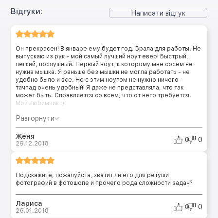
Відгуки:
Написати відгук
Он прекрасен! В январе ему будет год. Брала для работы. Не
выпускаю из рук - мой самый лучший ноут евер! Быстрый,
легкий, послушный. Первый ноут, к которому мне сосем не
нужна мышка. Я раньше без мышки не могла работать - не
удобно было и все. Но с этим ноутом не нужно ничего -
тачпад очень удобный! Я даже не представляла, что так
может быть. Справляется со всем, что от него требуется.
Мой любимчик :)
Разгорнути
Женя
0
0
29.12.2018
Подскажите, пожалуйста, хватит ли его для ретуши
фотографий в фотошопе и прочего рода сложности задач?
Лариса
0
0
26.01.2018