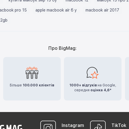
acbook pro 15
apple macbook air б у
macbook air 2017
12gb
Про BigMag:
Більше
100.000 клієнтів
1000+ відгуків
на Google,
середня
оцінка 4,6*
Instagram
TikTok