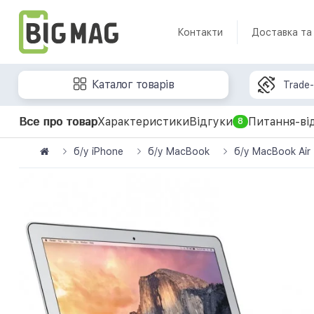
Контакти
Доставка та
Каталог товарів
Trade-
Все про товар
Характеристики
Відгуки
Питання-ві
8
б/у iPhone
б/у MacBook
б/у MacBook Air