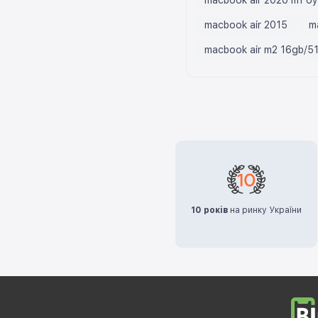
macbook air 2015
m
macbook air m2 16gb/5
10 років
на ринку України