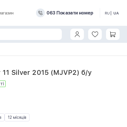
0
6
3
Показати номер
магазин
RU
UA
 11 Silver 2015 (MJVP2) б/у
ті
в
12 місяців