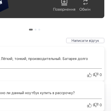
Написати відгук
 Лёгкий, тонкий, производительный. Батарея долго
0
0
но ли данный ноутбук купить в рассрочку?
0
0