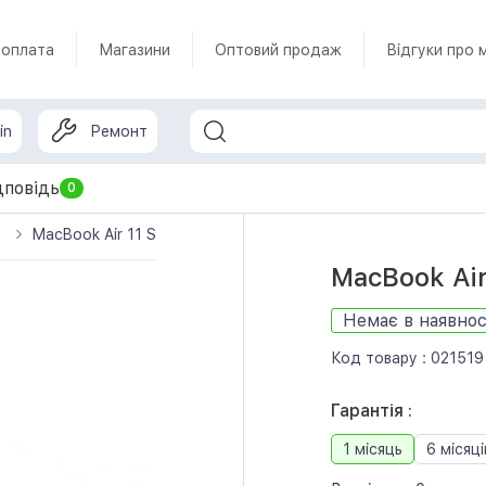
 оплата
Магазини
Оптовий продаж
Відгуки про 
in
Ремонт
дповідь
0
MacBook Air 11 Silver 2015 (MJVP2) б/у
MacBook Air
Немає в наявнос
Код товару :
021519
Гарантія :
1 місяць
6 місяці