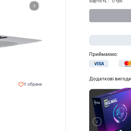
Вартість :
0 грн
Приймаємо:
Додаткові вигоди
У обране