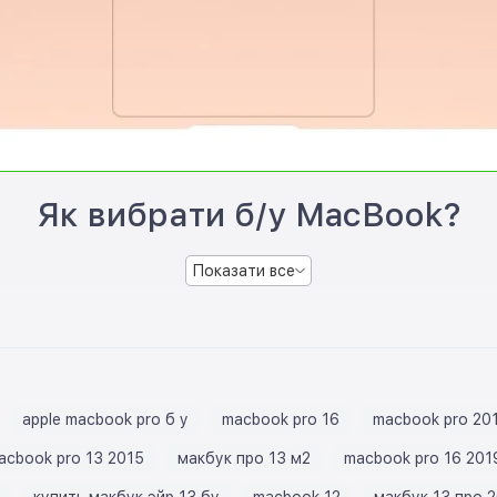
Як вибрати б/у MacBook?
Показати все
apple macbook pro б у
macbook pro 16
macbook pro 20
acbook pro 13 2015
макбук про 13 м2
macbook pro 16 201
купить макбук эйр 13 бу
macbook 12
макбук 13 про 