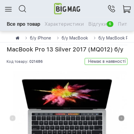
Все про товар
Характеристики
Відгуки
Питанн
6
б/у iPhone
б/у MacBook
б/у MacBook Pro
MacBook Pro 13 Silver 2017 (MQ012) б/у
Немає в наявності
Код товару:
021486