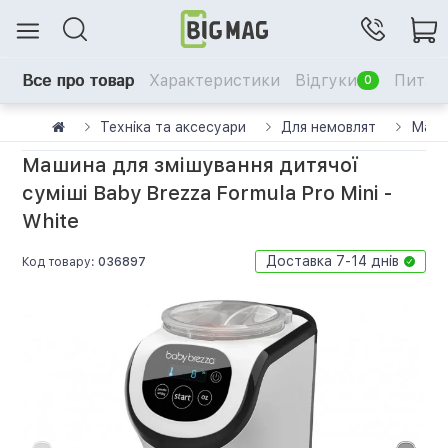
Все про товар
Характеристики
Відгуки
Питанн
0
Техніка та аксесуари
Для немовлят
Машин
Машина для змішування дитячої
суміші Baby Brezza Formula Pro Mini -
White
Доставка 7-14 днів
Код товару:
036897