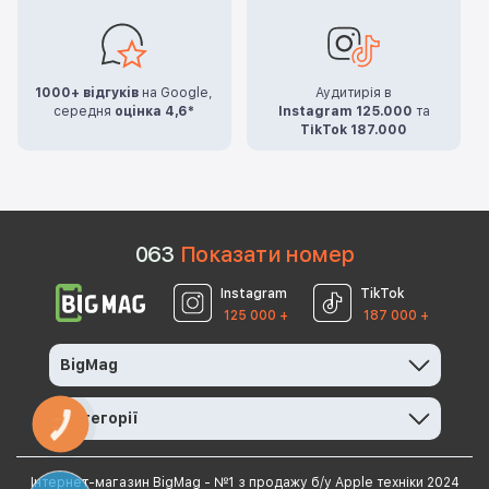
1000+ відгуків
на Google,
Аудитирія в
середня
оцінка 4,6*
Instagram 125.000
та
TikTok 187.000
0
6
3
Показати номер
Instagram
TikTok
125 000 +
187 000 +
BigMag
Категорії
КНОПКА
ЗВ'ЯЗКУ
Інтернет-магазин BigMag - №1 з продажу б/у Apple техніки 2024