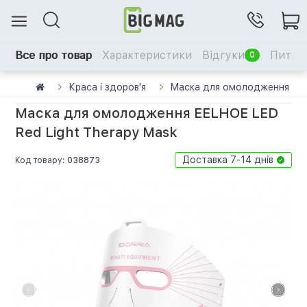
Все про товар
Характеристики
Відгуки
Питанн
0
Краса і здоров'я
Маска для омолодження EELH
Маска для омолодження EELHOE LED
Red Light Therapy Mask
Доставка 7-14 днів
Код товару:
038873