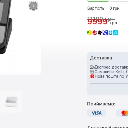
Вартість :
0 грн
11199 грн
9999
грн
Доставка
Експрес доставка
Самовивіз Київ, 
Нова пошта по У
Приймаємо:
Додаткові вигоди