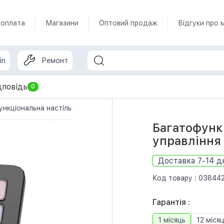
 оплата
Магазини
Оптовий продаж
Відгуки про 
in
Ремонт
дповідь
0
нкціональна настільна консоль управління (стрімдек) AJAZZ A
Багатофунк
управління
Доставка 7-14 д
Код товару :
03844
Гарантія :
1 місяць
12 місяц