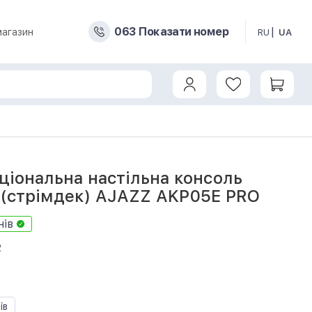
0
6
3
Показати номер
магазин
RU
UA
KP05E PRO
ціональна настільна консоль
 (стрімдек) AJAZZ AKP05E PRO
нів
2
ів