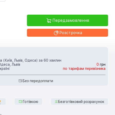
Передзамовлення
Розстрочка
 (Київ, Львів, Одеса) за 60 хвилин
Одеса, Львів
0
грн
країні
по тарифам перевізника
Без передоплати
Готівкою
Безготівковий розрахунок
: