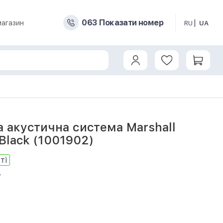
0
6
3
Показати номер
магазин
RU
UA
 акустична система Marshall
 Black (1001902)
ті
7