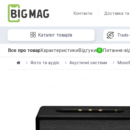
Контакти
Доставка та
Каталог товарів
Trade-
Все про товар
Характеристики
Відгуки
Питання-ві
0
Фото та аудіо
Акустичні системи
Монобл