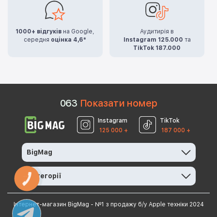
1000+ відгуків
на Google,
Аудитирія в
середня
оцінка 4,6*
Instagram 125.000
та
TikTok 187.000
0
6
3
Показати номер
Instagram
TikTok
125 000 +
187 000 +
BigMag
Категорії
КНОПКА
ЗВ'ЯЗКУ
Інтернет-магазин BigMag - №1 з продажу б/у Apple техніки 2024