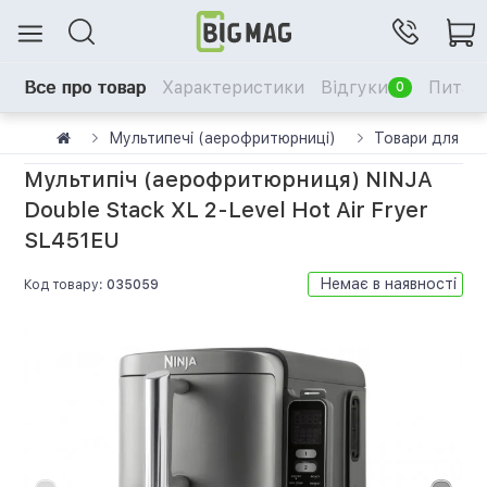
Все про товар
Характеристики
Відгуки
Питанн
0
Мультипечі (аерофритюрниці)
Товари для до
Мультипіч (аерофритюрниця) NINJA
Double Stack XL 2-Level Hot Air Fryer
SL451EU
Немає в наявності
Код товару:
035059