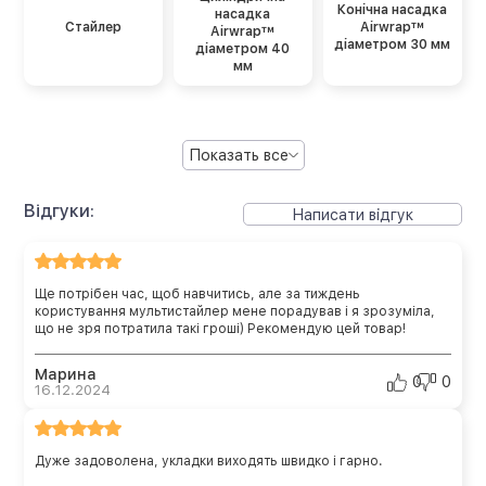
Конічна насадка
насадка
Стайлер
Airwrap™
Airwrap™
діаметром 30 мм
діаметром 40
мм
Показать все
Відгуки:
Написати відгук
Ще потрібен час, щоб навчитись, але за тиждень
користування мультистайлер мене порадував і я зрозуміла,
що не зря потратила такі гроші) Рекомендую цей товар!
Марина
0
0
16.12.2024
Дуже задоволена, укладки виходять швидко і гарно.