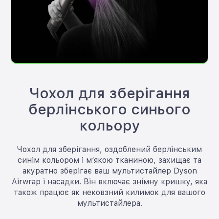
Чохол для зберігання
берлінського синього
кольору
Чохол для зберігання, оздоблений берлінським
синім кольором і м’якою тканиною, захищає та
акуратно зберігає ваш мультистайлер Dyson
Airwrap і насадки. Він включає знімну кришку, яка
також працює як нековзний килимок для вашого
мультистайлера.