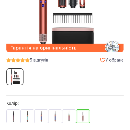
У обране
5
відгуків
Колір: