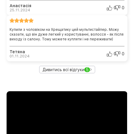
Анастасія
0
0
25.11.2024
Купили з чоловіком на Хрещатику цей мультистайлер. Можу
сказати, що він дуже легкий у користуванні, волосся - як після
виходу із салону. Тому можете купляти і не переживати)
Тетяна
0
0
01.11.2024
Дивитись всі відгуки
5