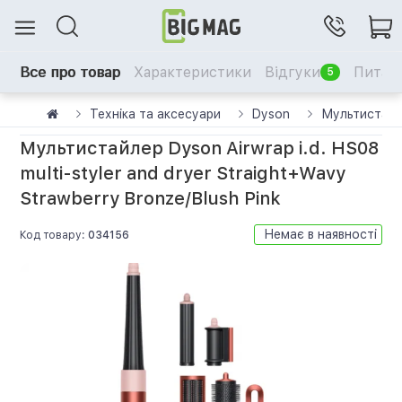
Все про товар
Характеристики
Відгуки
Питанн
5
Техніка та аксесуари
Dyson
Мультистайл
Мультистайлер Dyson Airwrap i.d. HS08
multi-styler and dryer Straight+Wavy
Strawberry Bronze/Blush Pink
Немає в наявності
Код товару:
034156