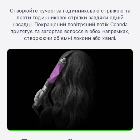
Створюйте кучері за годинниковою стрілкою та
проти годинникової стрілки завдяки одній
насадці. Покращений повітряний потік Coanda
притягує та загортає волосся в обох напрямках,
створюючи об’ємні локони або хвилі.