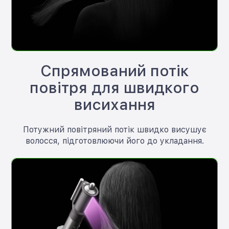
Спрямований потік
повітря для швидкого
висихання
Потужний повітряний потік швидко висушує
волосся, підготовлюючи його до укладання.