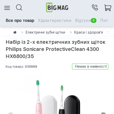
Все про товар
Характеристики
Відгуки
Питанн
0
Електричні зубні щітки
Краса і здоров'я
Н
Набір із 2-х електричних зубних щіток
Philips Sonicare ProtectiveClean 4300
HX6800/35
Немає в наявності
Код товару:
035669