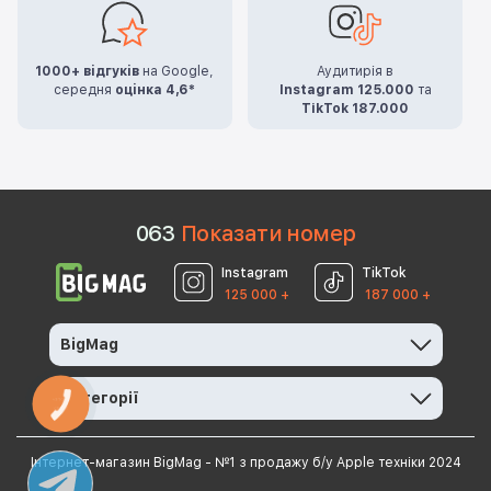
1000+ відгуків
на Google,
Аудитирія в
середня
оцінка 4,6*
Instagram 125.000
та
TikTok 187.000
0
6
3
Показати номер
Instagram
TikTok
125 000 +
187 000 +
BigMag
Категорії
КНОПКА
ЗВ'ЯЗКУ
Інтернет-магазин BigMag - №1 з продажу б/у Apple техніки 2024