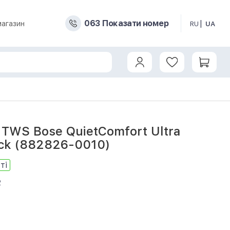
0
6
3
Показати номер
магазин
RU
UA
TWS Bose QuietComfort Ultra
ack (882826-0010)
ті
2