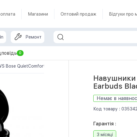
 оплата
Магазини
Оптовий продаж
Відгуки про 
in
Ремонт
дповідь
0
 Bose QuietComfort Ultra Earbuds Black (882826-0010)
Навушники 
Earbuds Bl
Немає в наявнос
Код товару :
03534
Гарантія :
3 місяці