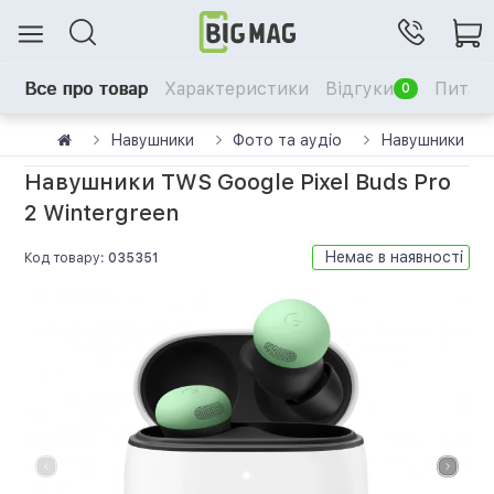
Все про товар
Характеристики
Відгуки
Питанн
0
Навушники
Фото та аудіо
Навушники TWS
Навушники TWS Google Pixel Buds Pro
2 Wintergreen
Немає в наявності
Код товару:
035351