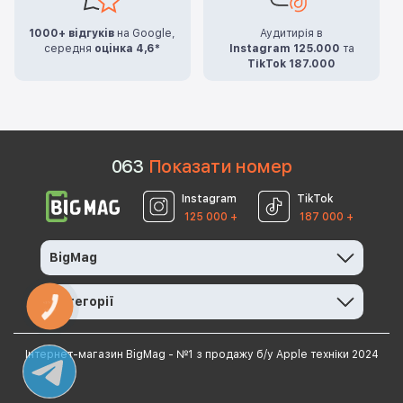
1000+ відгуків
на Google,
Аудитирія в
середня
оцінка 4,6*
Instagram 125.000
та
TikTok 187.000
0
6
3
Показати номер
Instagram
TikTok
125 000 +
187 000 +
BigMag
Категорії
КНОПКА
ЗВ'ЯЗКУ
Інтернет-магазин BigMag - №1 з продажу б/у Apple техніки 2024