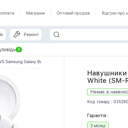
 оплата
Магазини
Оптовий продаж
Відгуки про 
in
Ремонт
дповідь
0
S Samsung Galaxy Buds3 Pro White (SM-R630NZWA)
Навушники 
White (SM
Немає в наявнос
Код товару :
03526
Гарантія :
3 місяці