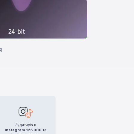
я
Аудитирія в
Instagram 125.000
та