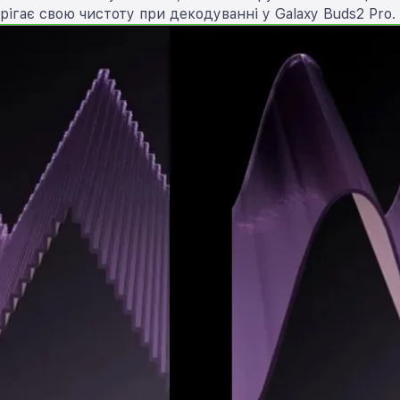
рігає свою чистоту при декодуванні у Galaxy Buds2 Pro.