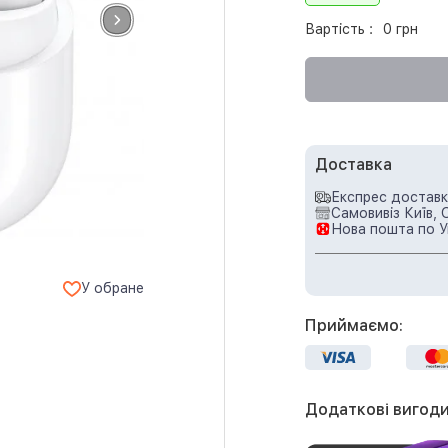
Вартість :
0 грн
Доставка
Експрес доставка
Самовивіз Київ, 
Нова пошта по У
У обране
Приймаємо:
Додаткові вигоди