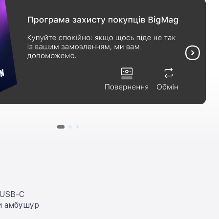
 USB-C
ри амбушур