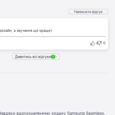
Написати відгук
изайн, а звучання ще краще)
0
0
Дивитись всі відгуки
1
. Завдяки вдосконаленому кодеку Samsung Seamless,