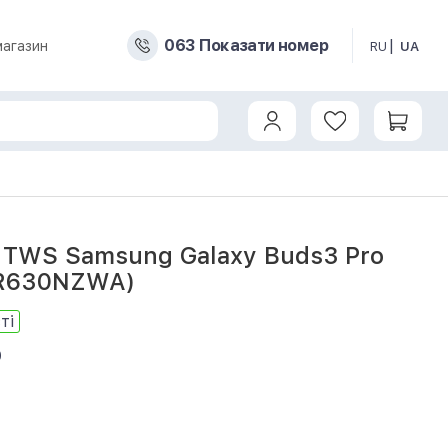
0
6
3
Показати номер
магазин
RU
UA
TWS Samsung Galaxy Buds3 Pro
-R630NZWA)
ті
0