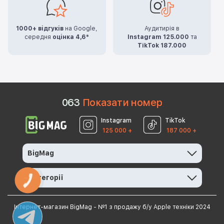
1000+ відгуків
на Google,
Аудитирія в
середня
оцінка 4,6*
Instagram 125.000
та
TikTok 187.000
0
6
3
Показати номер
Instagram
TikTok
125 000 +
187 000 +
BigMag
Категорії
КНОПКА
ЗВ'ЯЗКУ
Інтернет-магазин BigMag - №1 з продажу б/у Apple техніки 2024