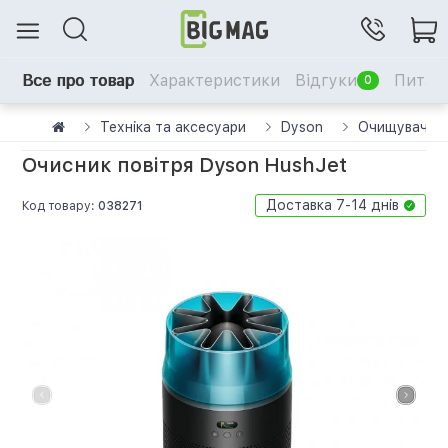
Все про товар
Характеристики
Відгуки
Питанн
0
Техніка та аксесуари
Dyson
Очищувачі п
Очисник повітря Dyson HushJet
Доставка 7-14 днів
Код товару:
038271