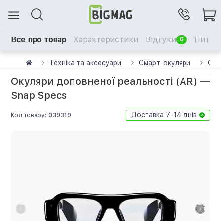
Все про товар
Характеристики
Відгуки
Питанн
0
Техніка та аксесуари
Смарт-окуляри
Оку
Окуляри доповненої реальності (AR) —
Snap Specs
Доставка 7-14 днів
Код товару:
039319