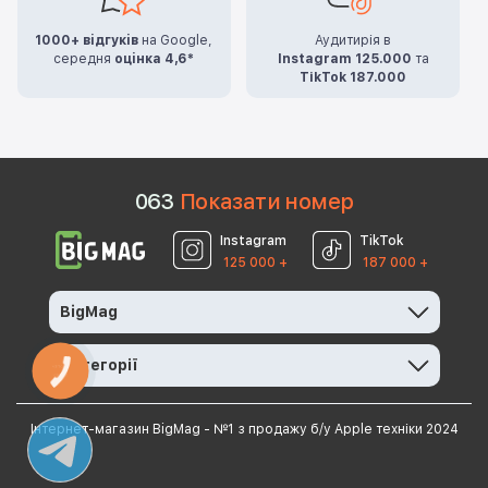
1000+ відгуків
на Google,
Аудитирія в
середня
оцінка 4,6*
Instagram 125.000
та
TikTok 187.000
0
6
3
Показати номер
Instagram
TikTok
125 000 +
187 000 +
BigMag
Категорії
КНОПКА
ЗВ'ЯЗКУ
Інтернет-магазин BigMag - №1 з продажу б/у Apple техніки 2024