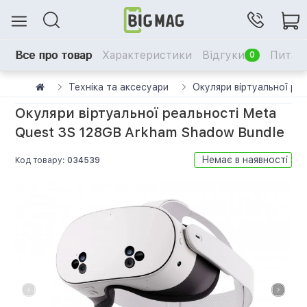
Все про товар
Характеристики
Відгуки
Питанн
0
Техніка та аксесуари
Окуляри віртуальної ре
Окуляри віртуальної реальності Meta
Quest 3S 128GB Arkham Shadow Bundle
Немає в наявності
Код товару:
034539