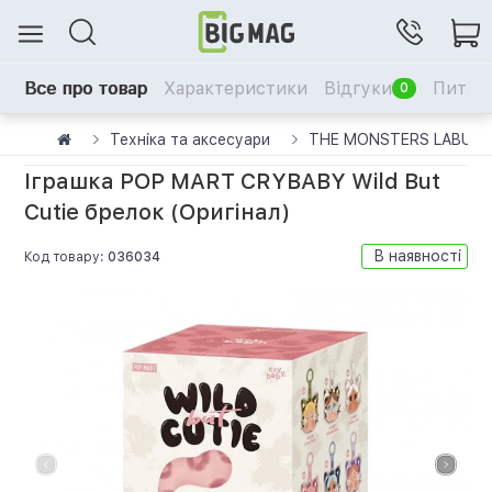
Все про товар
Характеристики
Відгуки
Питанн
0
Техніка та аксесуари
THE MONSTERS LABUB
Іграшка POP MART CRYBABY Wild But
Cutie брелок (Оригінал)
В наявності
Код товару:
036034