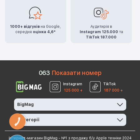
1000+ відгуків
на Google,
Аудитирія в
середня
оцінка 4,6*
Instagram 125.000
та
TikTok 187.000
0
6
3
Показати номер
Instagram
TikTok
125 000 +
187 000 +
BigMag
Категорії
КНОПКА
ЗВ'ЯЗКУ
Інтернет-магазин BigMag - №1 з продажу б/у Apple техніки 2024