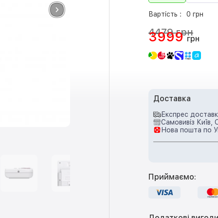
Вартість :
0 грн
4479 грн
3999
грн
Доставка
Експрес доставка
Самовивіз Київ, 
Нова пошта по У
Приймаємо:
Додаткові вигоди