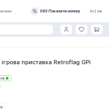
0
6
3
Показати номер
магазин
RU
UA
ігрова приставка Retroflag GPi
нів
2
ів