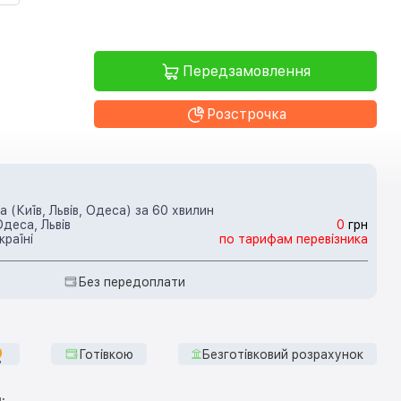
Передзамовлення
Розстрочка
 (Київ, Львів, Одеса) за 60 хвилин
Одеса, Львів
0
грн
країні
по тарифам перевізника
Без передоплати
Готівкою
Безготівковий розрахунок
: