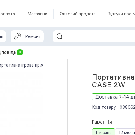
 оплата
Магазини
Оптовий продаж
Відгуки про 
in
Ремонт
дповідь
0
ртативна ігрова приставка Retroflag GPi CASE 2W
Портативна 
CASE 2W
Доставка 7-14 д
Код товару :
03806
Гарантія :
1 місяць
12 місяц