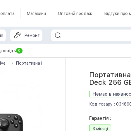
 оплата
Магазини
Оптовий продаж
Відгуки про 
in
Ремонт
дповідь
0
lve
Портативна ігрова приставка Valve Steam Deck 256 GB
Портативна 
Deck 256 G
Немає в наявнос
Код товару :
03486
Гарантія :
3 місяці