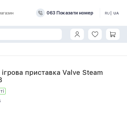
0
6
3
Показати номер
магазин
RU
UA
ігрова приставка Valve Steam
B
ті
8