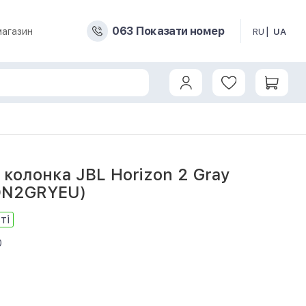
0
6
3
Показати номер
магазин
RU
UA
колонка JBL Horizon 2 Gray
ON2GRYEU)
ті
0