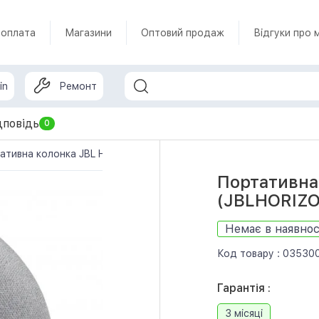
 оплата
Магазини
Оптовий продаж
Відгуки про 
in
Ремонт
дповідь
0
ативна колонка JBL Horizon 2 Gray (JBLHORIZON2GRYEU)
Портативна 
(JBLHORIZ
Немає в наявнос
Код товару :
03530
Гарантія :
3 місяці