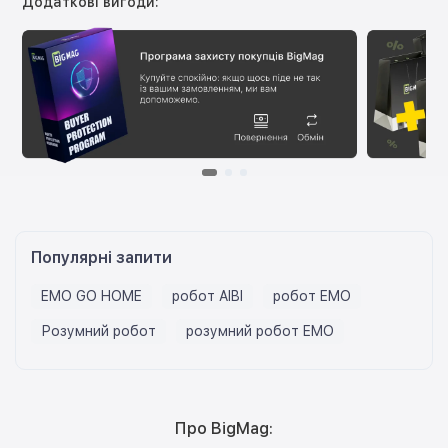
Додаткові вигоди:
Популярні запити
EMO GO HOME
робот AIBI
робот EMO
Розумний робот
розумний робот EMO
Про BigMag: