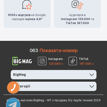
1000+ відгуків
на Google,
Аудитирія в
середня
оцінка 4,6*
Instagram 125.000
та
TikTok 187.000
0
6
3
Показати номер
Instagram
TikTok
125 000 +
187 000 +
BigMag
Категорії
Інтернет-магазин BigMag - №1 з продажу б/у Apple техніки 2024