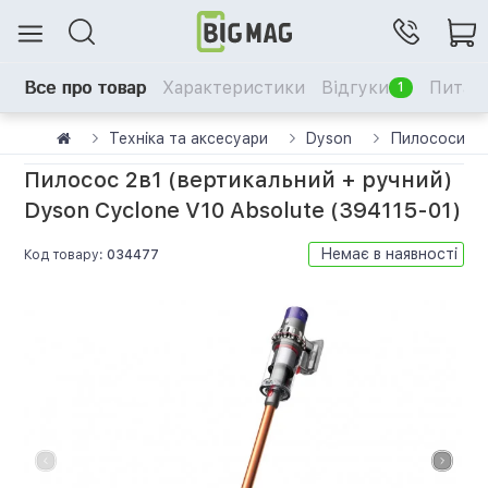
Все про товар
Характеристики
Відгуки
Питанн
1
Техніка та аксесуари
Dyson
Пилососи D
Пилосос 2в1 (вертикальний + ручний)
Dyson Cyclone V10 Absolute (394115-01)
Немає в наявності
Код товару:
034477