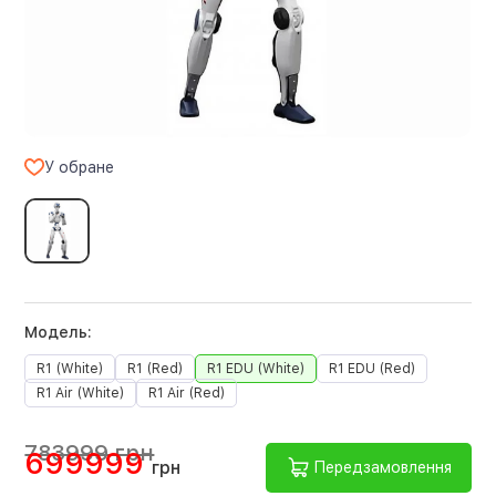
У обране
Модель:
R1 (White)
R1 (Red)
R1 EDU (White)
R1 EDU (Red)
R1 Air (White)
R1 Air (Red)
783999 грн
699999
грн
Передзамовлення