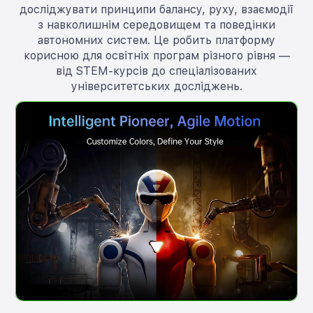
досліджувати принципи балансу, руху, взаємодії
з навколишнім середовищем та поведінки
автономних систем. Це робить платформу
корисною для освітніх програм різного рівня —
від STEM-курсів до спеціалізованих
університетських досліджень.