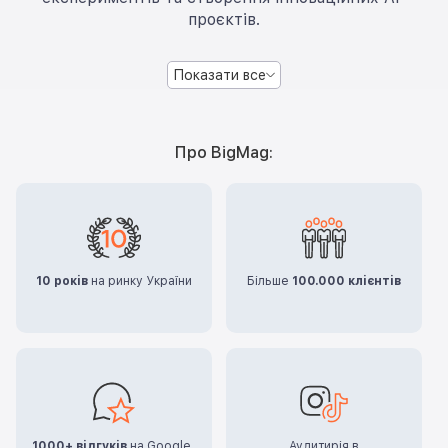
проєктів.
Показати все
Про BigMag:
10 років
на ринку України
Більше
100.000 клієнтів
1000+ відгуків
на Google,
Аудитирія в