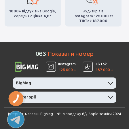
1000+ відгуків
на Google,
Аудитирія в
середня
оцінка 4,6*
Instagram 125.000
та
TikTok 187.000
0
6
3
Показати номер
Instagram
TikTok
125 000 +
187 000 +
BigMag
Категорії
КНОПКА
ЗВ'ЯЗКУ
Інтернет-магазин BigMag - №1 з продажу б/у Apple техніки 2024