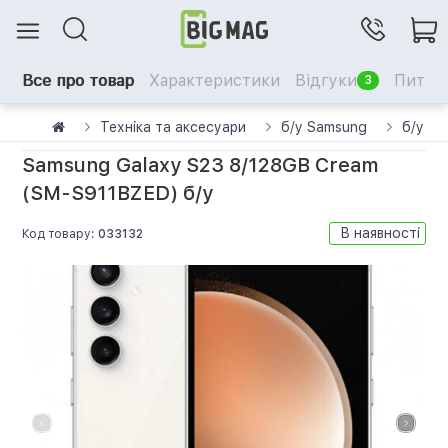
Все про товар
Характеристики
Відгуки
Питанн
3
Техніка та аксесуари
б/у Samsung
б/у Sa
Samsung Galaxy S23 8/128GB Cream
(SM-S911BZED) б/у
В наявності
Код товару:
033132