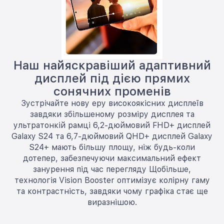
Наш найяскравіший адаптивний
дисплей під дією прямих
сонячних променів
Зустрічайте нову еру високоякісних дисплеїв
завдяки збільшеному розміру дисплея та
ультратонкій рамці 6,2-дюймовий FHD+ дисплей
Galaxy S24 та 6,7-дюймовий QHD+ дисплей Galaxy
S24+ мають більшу площу, ніж будь-коли
дотепер, забезпечуючи максимальний ефект
занурення під час перегляду Щобільше,
технологія Vision Booster оптимізує колірну гаму
та контрастність, завдяки чому графіка стає ще
виразнішою.