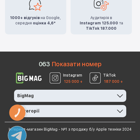
1000+ відгуків
на Google,
Аудитирія в
середня
оцінка 4,6*
Instagram 125.000
та
TikTok 187.000
0
6
3
Показати номер
Instagram
TikTok
125 000 +
187 000 +
BigMag
Категорії
КНОПКА
ЗВ'ЯЗКУ
Інтернет-магазин BigMag - №1 з продажу б/у Apple техніки 2024