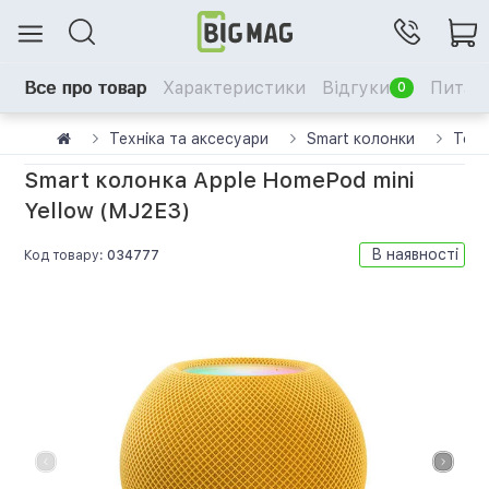
Все про товар
Характеристики
Відгуки
Питанн
0
Техніка та аксесуари
Smart колонки
Това
Smart колонка Apple HomePod mini
Yellow (MJ2E3)
В наявності
Код товару:
034777