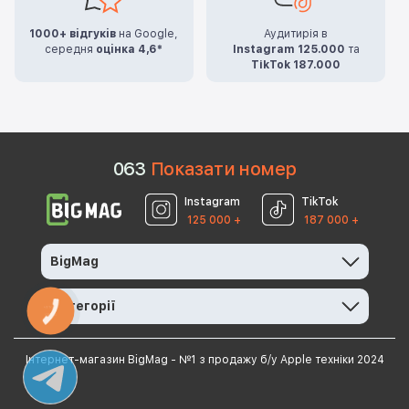
1000+ відгуків
на Google,
Аудитирія в
середня
оцінка 4,6*
Instagram 125.000
та
TikTok 187.000
0
6
3
Показати номер
Instagram
TikTok
125 000 +
187 000 +
BigMag
Категорії
КНОПКА
ЗВ'ЯЗКУ
Інтернет-магазин BigMag - №1 з продажу б/у Apple техніки 2024